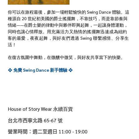
你可以在旅程最後，參加一場輕鬆愉快的 Swing Dance 體驗。這
種源自 20 世紀初美國的爵士搖擺舞，不靠技巧，而是靠節奏與
情緒——在爵士樂的律動中與夥伴即興起舞，一起讓身體運動，
同時也讓心情釋放。用
充滿活力又熱情的搖擺舞迅速成為紐約
客的最愛，夜夜起舞，與好友們透過 Swing 聯繫感情、分享生
活！
在復古氛圍中舞動，在微醺中微笑，與好友共享當下的快樂。
❖ 免費 Swing Dance 新手體驗 ❖
House of Story Wear
永續百貨
台北市
西寧北路 65
-67 號
營業時間：週二至週日
11:00 - 19:00