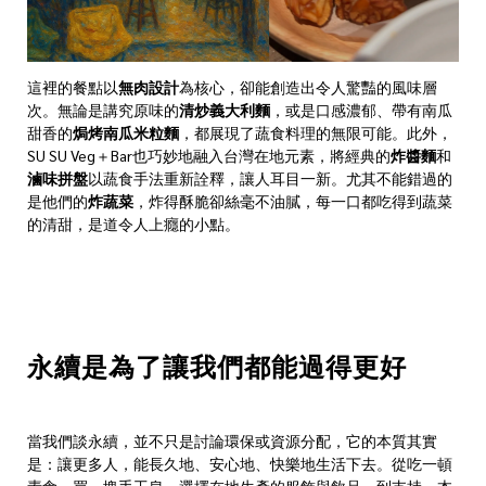
這裡的餐點以
無肉設計
為核心，卻能創造出令人驚豔的風味層
次。無論是講究原味的
清炒義大利麵
，或是口感濃郁、帶有南瓜
甜香的
焗烤南瓜米粒麵
，都展現了蔬食料理的無限可能。此外，
SU SU Veg＋Bar也巧妙地融入台灣在地元素，將經典的
炸醬麵
和
滷味拼盤
以蔬食手法重新詮釋，讓人耳目一新。尤其不能錯過的
是他們的
炸蔬菜
，炸得酥脆卻絲毫不油膩，每一口都吃得到蔬菜
的清甜，是道令人上癮的小點。
永續是為了讓我們都能過得更好
當我們談永續，並不只是討論環保或資源分配，它的本質其實
是：讓更多人，能長久地、安心地、快樂地生活下去。從吃一頓
素食、買一塊手工皂、選擇在地生產的服飾與飲品，到支持一本