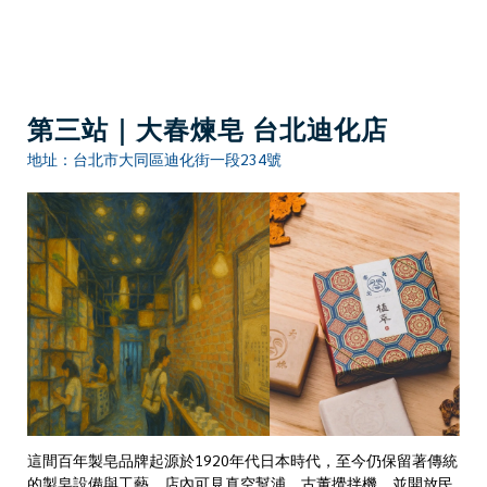
第三站｜大春煉皂 台北迪化店
地址：台北市大同區迪化街一段234號
這間百年製皂品牌起源於1920年代日本時代，至今仍保留著傳統
的製皂設備與工藝。店內可見真空幫浦、古董攪拌機，並開放民