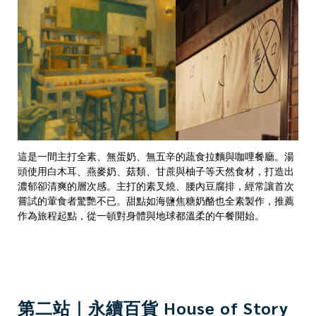
這是一間主打全素、無蛋奶、無五辛的蔬食拉麵與咖哩餐廳。湯
頭使用白木耳、燕麥奶、菇類、甘蔗與柚子等天然食材，打造出
濃郁卻清爽的層次感。主打的素叉燒、腰內豆腐排，經常讓首次
嘗試的葷食者驚艷不已。甜點如海鹽焦糖奶酪也全素製作，推薦
作為旅程起點，從一頓對身體與地球都溫柔的午餐開始。
第二站｜永續百貨 House of Story