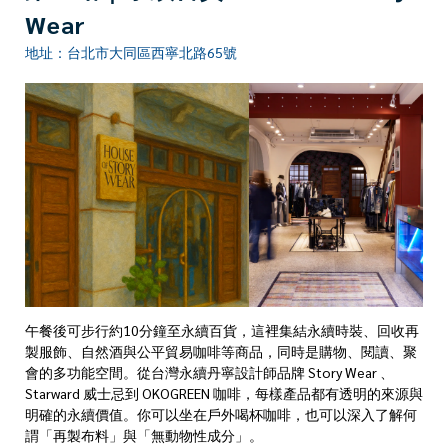
Wear
地址：台北市大同區西寧北路65號
午餐後可步行約10分鐘至永續百貨，這裡集結永續時裝、回收再
製服飾、自然酒與公平貿易咖啡等商品，同時是購物、閱讀、聚
會的多功能空間。從台灣永續丹寧設計師品牌 Story Wear 、
Starward 威士忌到 OKOGREEN 咖啡，每樣產品都有透明的來源與
明確的永續價值。你可以坐在戶外喝杯咖啡，也可以深入了解何
謂「再製布料」與「無動物性成分」。