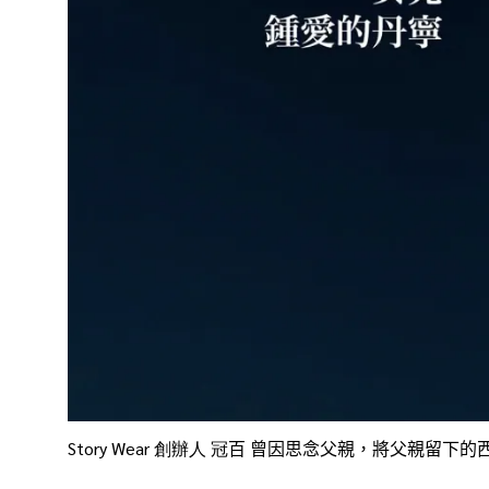
Story Wear
創辦人
冠
百 曾
因思念父親，將父親留下的