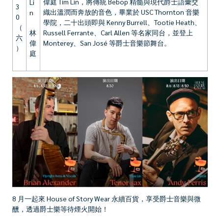
偉庭 Tim Lin
，將傳統 Bebop 精髓與現代爵士語彙交
Li
3
織出溫潤而奔放的音色，畢業於 USC Thornton 音樂
n
0
學院，二十出頭即與 Kenny Burrell、Tootie Heath、
（
林
Russell Ferrante、Carl Allen 等名家同台，並登上
六
偉
Monterey、San José 等爵士音樂節舞台。
）
庭
8 月一起來 House of Story Wear 永續百貨，享受爵士音樂與微
醺，透過爵士樂等待煙火開始！