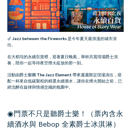
🎷
Jazz between the Fireworks
是今年夏天最浪漫的城市演
出。
在大稻埕的永續百貨裡，迎著夏日晚風，舉杯共賞現場爵士演
奏，陪你一起等待夜空煙火綻放的那一刻。
活動由爵士樂團
The Jazz Element
帶來週週限定現場演出，搭
配一杯來自低碳製程的精選永續酒水，讓你在煙火開始之前，已
經沈醉在旋律與情感交織的氛圍中。
◉門票不只是聽爵士樂！（票內含永
續酒水與 Bebop 全素爵士冰淇淋）