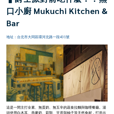
口小廚
Mukuchi Kitchen &
Bar
地址：台北市大同區環河北路一段431號
這是一間主打全素、無蛋奶、無五辛的蔬食拉麵與咖哩餐廳。湯
頭使用白木耳、燕麥奶、菇類、甘蔗與柚子等天然食材，打造出