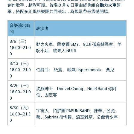
創作歌手，精彩可期。首場 8 月 6 日更由經典組合
動力火車
領
軍，搭配多組風格樂團共同演出，為觀眾帶來震撼開場。
音樂演出時
表演者
間
8/6（三）
動力火車、薩麥爾 SMY、GUJI 孤寂輔導室、羊
18:00~21:0
駝小姐、核果人 NUTS
0
8/13（三）
18:00~21:0
伯爵白、 紙鳶、 眠氣 Hypersomnia、 桑尼
0
8/20（三）
沈默紳士、Denzel Cheng、NeaR Band 你阿
18:00~21:0
伯、固定客
0
8/30（六）
宇宙人、怕胖團 PAPUN BAND、陳華、呂允、
16:00~21:3
蕎、Sabrina 胡恂舞、溫室雜草、公館青少年
0