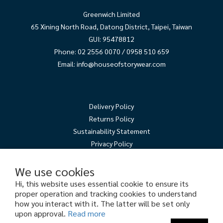
Greenwich Limited
65 Xining North Road, Datong District, Taipei, Taiwan
GUI: 95478812
Phone: 02 2556 0070 / 0958 510 659
Email:
info@houseofstorywear.com
Delivery Policy
Returns Policy
Sustainability Statement
Privacy Policy
We use cookies
Hi, this website uses essential cookie to ensure its
proper operation and tracking cookies to understand
how you interact with it. The latter will be set only
upon approval.
Read more
Copyright© 2024 格林威治股份有限公司 Greenwich Limited