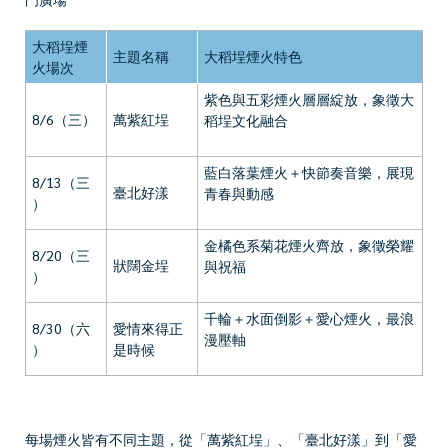
大稻埕煙
主題名稱
大稻埕煙火特色
火場次
紫色與五彩煙火層層綻放，象徵大
8/6（三）
萬紫紅埕
稻埕文化融合
藍白落葉煙火＋快節奏音樂，展現
8/13（三
臺北好漾
青春與動感
）
金橘色系菊花煙火齊放，象徵榮耀
8/20（三
狀闊金埕
與祝福
）
千輪＋水面倒影＋愛心煙火，最浪
8/30（六
愛情來得正
漫壓軸
）
是時候
每場煙火皆有不同主題，從「萬紫紅埕」、「臺北好漾」到「愛