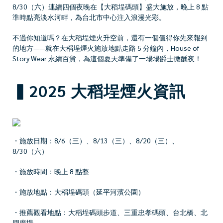
8/30（六）連續四個夜晚在【大稻埕碼頭】盛大施放，晚上 8 點
準時點亮淡水河畔，為台北市中心注入浪漫光彩。
不過你知道嗎？在大稻埕煙火升空前，還有一個值得你先來報到
的地方——就在大稻埕煙火施放地點走路 5 分鐘內，House of
Story Wear 永續百貨，為這個夏天準備了一場場爵士微醺夜！
▍2025 大稻埕煙火資訊
・施放日期：8/6（三）、8/13（三）、8/20（三）、
8/30（六）
・施放時間：晚上 8 點整
・施放地點：大稻埕碼頭（延平河濱公園）
・推薦觀看地點：大稻埕碼頭步道、三重忠孝碼頭、台北橋、北
門廣場