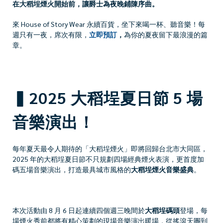
在大稻埕煙火開始前，讓爵士為夜晚鋪陳序曲。
來 House of Story Wear 永續百貨，坐下來喝一杯、聽音樂！
每
週只有一夜，席次有限，
立即預訂
，
為你的夏夜留下最浪漫的篇
章。
▍2025 大稻埕夏日節 5 場
音樂演出！
每年夏天最令人期待的「大稻埕煙火」即將回歸台北市大同區，
2025 年的大稻埕夏日節不只規劃四場經典煙火表演，更首度加
碼五場音樂演出，打造最具城市風格的
大稻埕煙火音樂盛典
。
本次活動由 8 月 6 日起連續四個週三晚間於
大稻埕碼頭
登場，每
場煙火秀前都將有精心策劃的現場音樂演出暖場，從搖滾天團到