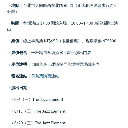
・
地點
｜台北市大同區西寧北路 65 號（距大稻埕碼頭步行約 5
分鐘）
・
時間
｜每場演出 17:00 開始入場，18:00–19:00 為現場爵士演
出
・
票價
｜線上早鳥票 NT$650（限量優惠）、現場購票 NT$800
・
票價包含
｜一杯精選永續酒水＋爵士演出門票
・
座位說明
｜自由入座，建議提早入場挑選理想座位
・
報名連結
｜
早鳥票購買連結
・
演出日期
：
◦ 8/6（三）The Jazz Element
◦ 8/13（三）The Jazz Element
◦ 8/20（三）The Jazz Element