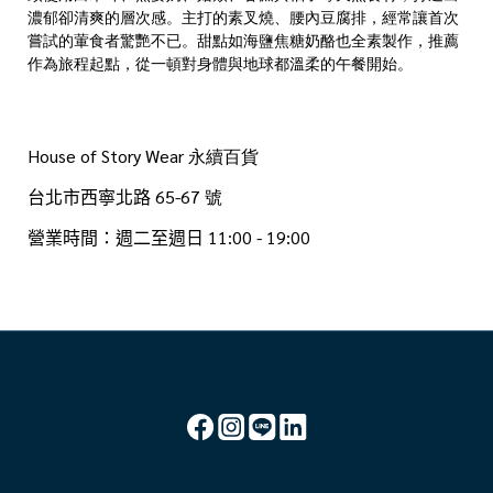
濃郁卻清爽的層次感。主打的素叉燒、腰內豆腐排，經常讓首次
嘗試的葷食者驚艷不已。甜點如海鹽焦糖奶酪也全素製作，推薦
作為旅程起點，從一頓對身體與地球都溫柔的午餐開始。
House of Story Wear
永續百貨
台北市
西寧北路 65
-67 號
營業時間：週二至週日
11:00 - 19:00