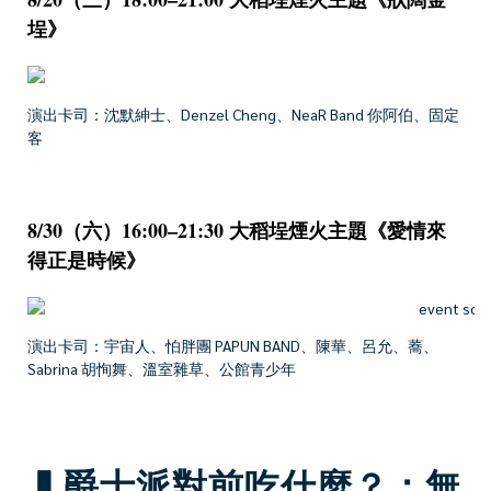
埕》
演出卡司：沈默紳士、Denzel Cheng、NeaR Band 你阿伯、固定
客
8/30（六）16:00–21:30 大稻埕煙火主題《愛情來
得正是時候》
演出卡司：宇宙人、怕胖團 PAPUN BAND、陳華、呂允、蕎、
Sabrina 胡恂舞、溫室雜草、公館青少年
▍爵士派對前吃什麼？：無