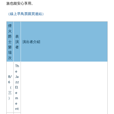
族也能安心享用。
（線上早鳥票購買連結）
煙
火
爵
表
士
演
演出者介紹
樂
者
場
次
Th
e
8/
Ja
6
zz
（
El
三
e
）
m
e
nt