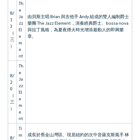
Th
e
8/
Ja
由貝斯主唱 Brian 與吉他手 Andy 組成的雙人編制爵士
1
zz
樂團 The Jazz Element，演奏經典爵士、bossa nova
3
El
與拉丁風格，為夏夜煙火時光增添最動人的即興樂
（
e
章。
三
m
）
e
nt
Th
e
8/
Ja
2
zz
0
El
（
e
三
m
）
e
nt
Ti
成長於舊金山灣區、現居紐約的次中音薩克斯風手
林
m
8/