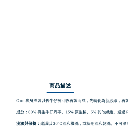
商品描述
Cloe 裹身洋裝以舊牛仔褲回收再製而成，先轉化為新紗線，
成分：
80% 再生牛仔丹寧、15% 原生棉、5% 其他纖維。通
洗滌與保養：
建議以 30°C 溫和機洗，或採用溫和乾洗。不