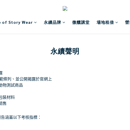
 of Story Wear
永續品牌
微醺講堂
場地租借
營
永續聲明
露
範條列、並公開揭露於官網上
動物測試商品
包裝材料
銷售
報告涵蓋以下考核指標：