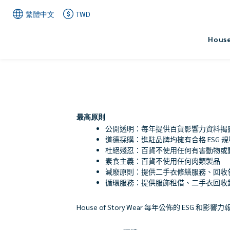
繁體中文
TWD
House
最高原則
公開透明：每年提供百貨影響力資料揭
道德採購：進駐品牌均擁有合格
ESG
規
杜絕殘忍：百貨不使用任何有害動物或
素食主義：百貨不使用任何肉類製品
減廢原則：提供二手衣修繕服務、回收
循環
服務：提供服飾租借、二手衣回收
House of Story Wear
每年公佈的
ESG
和影響力