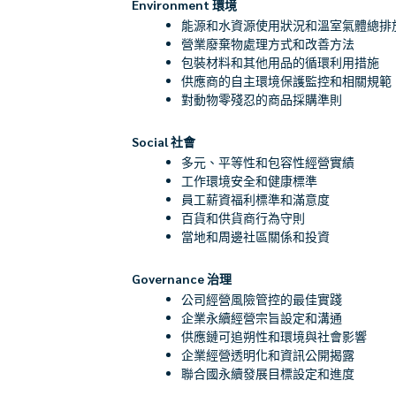
Environment
環境
能源和水資源使用狀況和溫室氣體總排
營業廢棄物處理方式和改善方法
包裝材料和其他用品的
循環
利用措施
供應商的自主環境保護監控和相關規範
對動物零殘忍的商品採購準則
Social
社會
多元、平等性和包容性經營實績
工作環境安全和健康標準
員工薪資福利標準和滿意度
百貨和供貨商行為守則
當地和周邊社區關係和投資
Governance
治理
公司經營風險管控的最佳實踐
企業永續經營宗旨設定和溝通
供應鏈可追朔性和環境與社會影響
企業經營透明化和資訊公開揭露
聯合國永續發展目標設定和進度