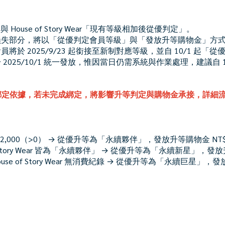
與 House of Story Wear「現有等級相加後從優判定」。
損失部分，將以「從優判定會員等級」與「發放升等購物金」方
於 2025/9/23 起銜接至新制對應等級，並自 10/1 起「
025/10/1 統一發放，惟因當日仍需系統與作業處理，建議自 1
定依據，若未完成綁定，將影響升等判定與購物金承接，詳細流程請
 NT$2,000（>0） → 從優升等為「永續夥伴」，發放升等購物金 NT$
se of Story Wear 皆為「永續夥伴」 → 從優升等為「永續新星」，發
House of Story Wear 無消費紀錄 → 從優升等為「永續巨星」，發