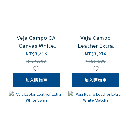
Veja Campo CA
Veja Campo
Canvas White
Leather Extra
Pierre
White Sun Peach
NT$3,416
NT$3,976
NT$4,880
NT$5,680
加入購物車
加入購物車