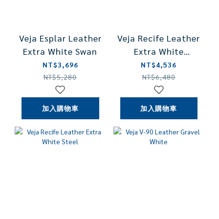
Veja Esplar Leather
Veja Recife Leather
Extra White Swan
Extra White
Matcha
NT$3,696
NT$4,536
NT$5,280
NT$6,480
加入購物車
加入購物車