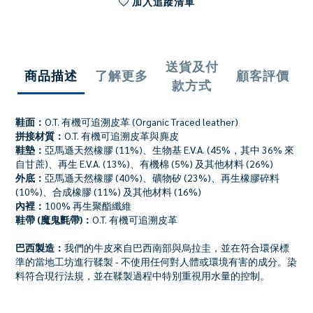
加入追蹤清單
送貨及付
商品描述
了解更多
顧客評價
款方式
鞋面：
O.T. 有機可追溯皮革 (Organic Traced leather)
拼接材質：
O.T. 有機可追溯皮革與麂皮
鞋墊：
亞馬遜天然橡膠 (11%)、生物基 E.V.A. (45%，其中 36% 來
自甘蔗)、再生 E.V.A. (13%)、有機棉 (5%) 及其他材料 (26%)
外底：
亞馬遜天然橡膠 (40%)、礦物矽 (23%)、再生橡膠碎料
(10%)、合成橡膠 (11%) 及其他材料 (16%)
內裡：
100% 再生聚酯纖維
鞋帶 (魔鬼氈帶)：
O.T. 有機可追溯皮革
巴西製造：
我們的牛皮來自巴西南部與烏拉圭，並在符合環保標
準的當地工坊進行鞣製 - 不使用任何對人體或環境有害的成分。染
料符合現行法規，並在鞣製過程中特別重視用水量的控制。