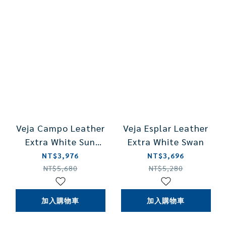
Veja Campo Leather
Veja Esplar Leather
Extra White Sun
Extra White Swan
Peach
NT$3,976
NT$3,696
NT$5,680
NT$5,280
加入購物車
加入購物車