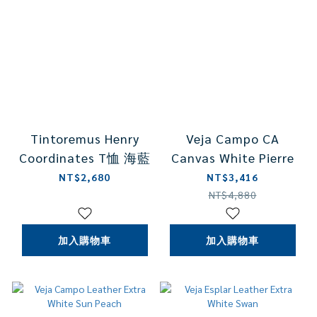
Tintoremus Henry
Veja Campo CA
Coordinates T恤 海藍
Canvas White Pierre
NT$2,680
NT$3,416
NT$4,880
加入購物車
加入購物車