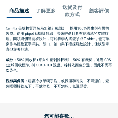
送貨及付
商品描述
了解更多
顧客評價
款方式
Camilla 長版棉質洋裝為無袖針織設計，採用100%再生與有機棉
製成。使用 piqué (珠地) 針織，帶來輕盈且具有結構感的立體紋
理。圓領與側邊開衩設計，可於春季內搭襯衫或 T-shirt，也可單
穿作為輕盈夏季洋裝。領口、袖口與下擺採羅紋設計，使版型筆
直但穿著舒適。
成分：
50% 回收棉 (來自生產剩餘棉料)，50% 有機棉，通過 GRS
(全球回收標準) 與 OEKO‑TEX 認證。棉料依顏色分選，因此不需再
次染色。
洗滌與保養：
建議冷水單獨手洗，或採溫和乾洗，不可漂白，避
免曝曬於強光下，平放晾乾，不可烘乾，低溫熨燙。
您可能喜歡...