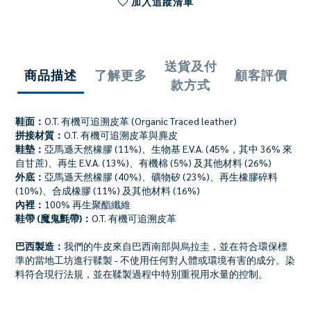
加入追蹤清單
送貨及付
商品描述
了解更多
顧客評價
款方式
鞋面：
O.T. 有機可追溯皮革 (Organic Traced leather)
拼接材質：
O.T. 有機可追溯皮革與麂皮
鞋墊：
亞馬遜天然橡膠 (11%)、生物基 E.V.A. (45%，其中 36% 來
自甘蔗)、再生 E.V.A. (13%)、有機棉 (5%) 及其他材料 (26%)
外底：
亞馬遜天然橡膠 (40%)、礦物矽 (23%)、再生橡膠碎料
(10%)、合成橡膠 (11%) 及其他材料 (16%)
內裡：
100% 再生聚酯纖維
鞋帶 (魔鬼氈帶)：
O.T. 有機可追溯皮革
巴西製造：
我們的牛皮來自巴西南部與烏拉圭，並在符合環保標
準的當地工坊進行鞣製 - 不使用任何對人體或環境有害的成分。染
料符合現行法規，並在鞣製過程中特別重視用水量的控制。